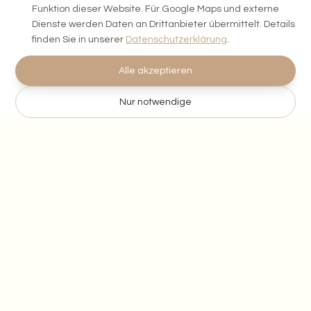
Funktion dieser Website. Für Google Maps und externe
Dienste werden Daten an Drittanbieter übermittelt. Details
finden Sie in unserer
Datenschutzerklärung
.
#
5
Alle akzeptieren
Nur notwendige
Wird noch ergänzt
Behandlung wird nachgereicht
"
Video-Interview über meine Erfahrungen bei
Marnila
"