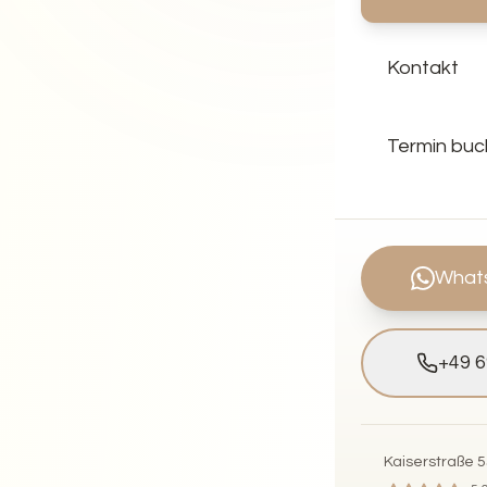
Kontakt
Termin bu
What
+49 
Kaiserstraße 